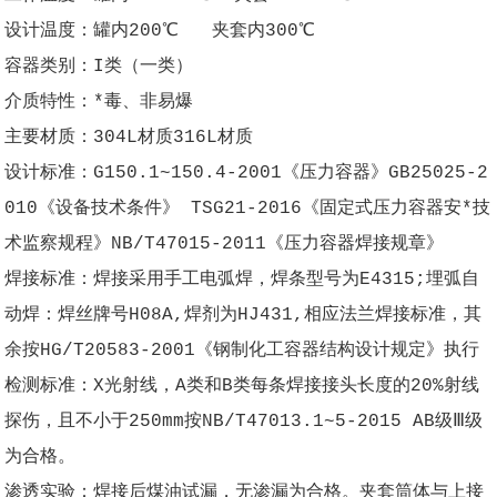
设计温度：罐内200℃ 夹套内300℃
容器类别：I类（一类）
介质特性：*毒、非易爆
主要材质：304L材质316L材质
设计标准：G150.1~150.4-2001《压力容器》GB25025-2
010《设备技术条件》 TSG21-2016《固定式压力容器安*技
术监察规程》NB/T47015-2011《压力容器焊接规章》
焊接标准：焊接采用手工电弧焊，焊条型号为E4315;埋弧自
动焊：焊丝牌号H08A,焊剂为HJ431,相应法兰焊接标准，其
余按HG/T20583-2001《钢制化工容器结构设计规定》执行
检测标准：X光射线，A类和B类每条焊接接头长度的20%射线
探伤，且不小于250mm按NB/T47013.1~5-2015 AB级Ⅲ级
为合格。
渗透实验：焊接后煤油试漏，无渗漏为合格。夹套筒体与上接