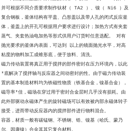
并可根据不同介质要求制作钛材（ TA2 ）、镍（ Ni6 ）及
复合钢板，釜体结构有平盖、凸形盖以及带人孔的闭式反应釜
体，釜盖上的开孔可根据用户要求进行设计；加热方式有夹套
蒸气、夹套热油电加热等形式供用户订货时任意选配。 对有
抛光要求的釜体内表面，可达到 以上的镜面抛光水平，对高
粘度的物料加工成锥形底，便于放料、清洗。
磁力传动装置将真正用于搅拌的部件密封在压力环境内，以此
*底解决了搅拌轴与反应器之间动密封的性。由于磁力传动装
置的基本制造材料均为铁磁性物质（铁基合金，镍基合金），
磁导率*佳，磁场在穿过用于密封合金层时几乎没有损耗。由
此外部驱动永磁体产生的旋转磁场可以有效被内部永磁体转子
接受，进而带动反应器内的搅拌部件进行物料混合。
容器，材质一般有碳锰钢、不锈钢、锆、镍基（哈氏、蒙乃
尔、因康镍）合金其其它复合材料。