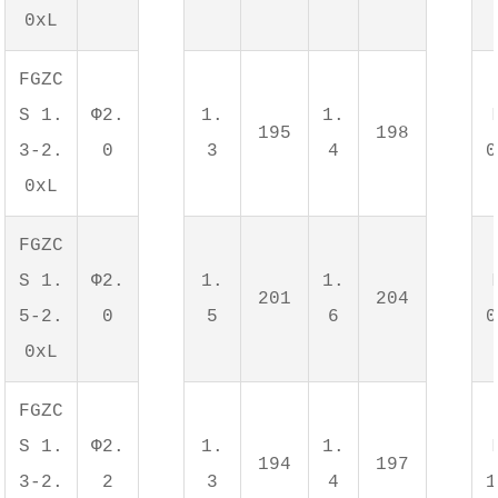
0xL
FGZC
S 1.
Φ2.
1.
1.
195
198
3-2.
0
3
4
0
0xL
FGZC
S 1.
Φ2.
1.
1.
201
204
5-2.
0
5
6
0
0xL
FGZC
S 1.
Φ2.
1.
1.
194
197
3-2.
2
3
4
1