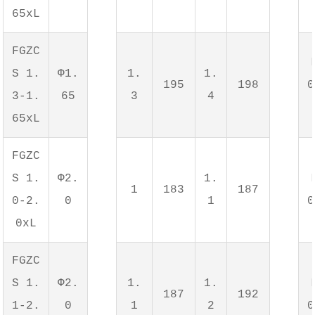
65xL
FGZC
S 1.
Φ1.
1.
1.
195
198
0
3-1.
65
3
4
65xL
FGZC
S 1.
Φ2.
1.
1
183
187
0-2.
0
1
0
0xL
FGZC
S 1.
Φ2.
1.
1.
187
192
1-2.
0
1
2
0