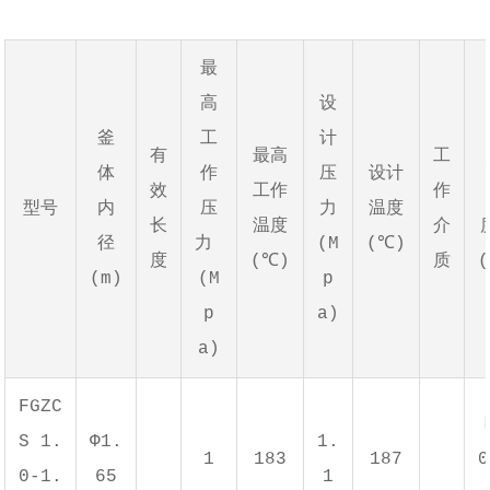
最
高
设
釜
工
计
有
最高
工
体
作
压
设计
效
工作
作
型号
内
压
力
温度
长
温度
介
径
力
(M
(℃)
度
(℃)
质
(
(m)
(M
p
p
a)
a)
FGZC
S 1.
Φ1.
1.
1
183
187
0
0-1.
65
1