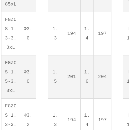
85xL
FGZC
S 1.
Φ3.
1.
1.
194
197
3-3.
0
3
4
1
0xL
FGZC
S 1.
Φ3.
1.
1.
201
204
5-3.
0
5
6
1
0xL
FGZC
S 1.
Φ3.
1.
1.
194
197
3-3.
2
3
4
1