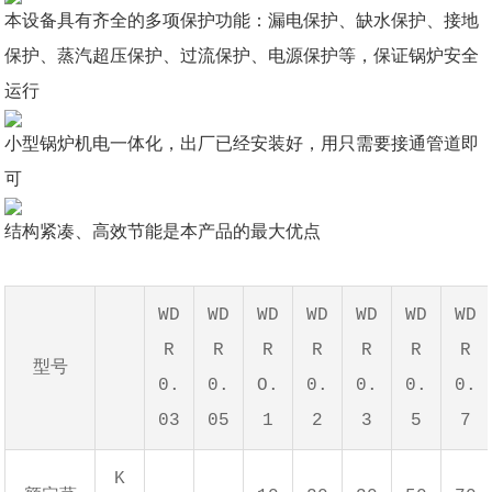
本设备具有齐全的多项保护功能：漏电保护、缺水保护、接地
保护、蒸汽超压保护、过流保护、电源保护等，保证锅炉安全
运行
小型锅炉机电一体化，出厂已经安装好，用只需要接通管道即
可
结构紧凑、高效节能是本产品的最大优点
WD
WD
WD
WD
WD
WD
WD
R
R
R
R
R
R
R
型号
0.
0.
O.
0.
0.
0.
0.
03
05
1
2
3
5
7
K