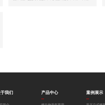
背式设计，上部配有冷凝器有效的提高辐射和对流换热
面积。
关于我们
产品中心
案例展示
司简介
燃生物质气两用
常压立式燃