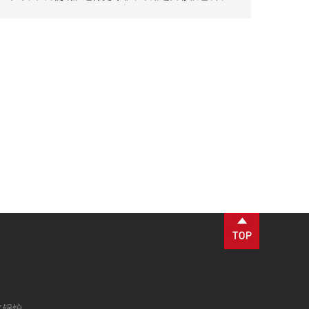
型美观大方；
气锅炉